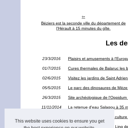
Béziers est la seconde ville du département de
l'Hérault à 15 minutes du gîte.
Les de
23/3/2016
Plaisirs et amusements à l'Europ
01/7/2015
Cures thermales de Balaruc les b
02/6/2015
Visitez les jardins de Saint Adrie
05/5/2015
Le parc des dinosaures de Mèze à
26/3/2015
Site archéologique de l'Oppidum 
11/11/2014
La retenue d'eau Salagou à 35 min
01/10/2014
La ville de Pézenas entre culture 
This website uses cookies to ensure you get
29/4/2014
Temple bouddhiste Lérab Ling de
the best experience on our website.