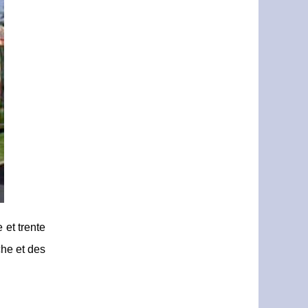
 et trente
che et des