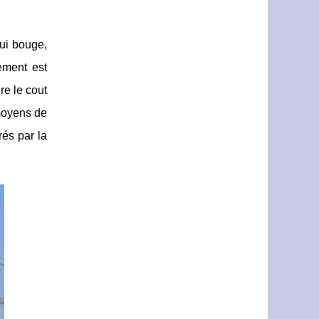
qui bouge,
ement est
re le cout
 moyens de
és par la