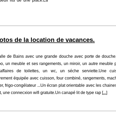
deux lits de une place.La
tos de la location de vacances.
alle de Bains avec une grande douche avec porte de douche
bo, un meuble et ses rangements, un miroir, un autre meuble 
affaires de toilettes, un wc, un séche serviette.Une cui
érement équipée avec cuisson, four combiné, rangements, mac
er, frigo-congélateur ...Un écran plat orientable avec les chaine
t, une connecxion wifi gratuite.Un canapé lit de type rap [
...
]