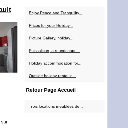
ault
Enjoy Peace and Tranquility...
Prices for your Holiday...
Picture Gallery, holiday...
Puissalicon, a roundshape...
Holiday accommodation for...
Outside holiday rental in...
Retour Page Accueil
Trois locations meublées de...
 sur