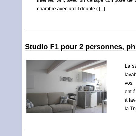
internet, wifi, avec un canapé composé de 
chambre avec un lit double ( [
...
]
Studio F1 pour 2 personnes, pho
La s
lava
vos 
enti
à lav
la Tn