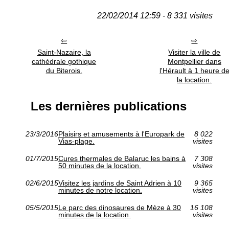
22/02/2014 12:59 - 8 331 visites
Saint-Nazaire, la
Visiter la ville de
cathédrale gothique
Montpellier dans
du Biterois.
l'Hérault à 1 heure d
la location.
Les dernières publications
23/3/2016
Plaisirs et amusements à l'Europark de
8 022
Vias-plage.
visites
01/7/2015
Cures thermales de Balaruc les bains à
7 308
50 minutes de la location.
visites
02/6/2015
Visitez les jardins de Saint Adrien à 10
9 365
minutes de notre location.
visites
05/5/2015
Le parc des dinosaures de Mèze à 30
16 108
minutes de la location.
visites