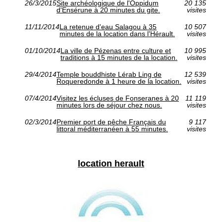
26/3/2015
Site archéologique de l'Oppidum
20 135
d'Ensérune à 20 minutes du gite.
visites
11/11/2014
La retenue d'eau Salagou à 35
10 507
minutes de la location dans l'Hérault.
visites
01/10/2014
La ville de Pézenas entre culture et
10 995
traditions à 15 minutes de la location.
visites
29/4/2014
Temple bouddhiste Lérab Ling de
12 539
Roqueredonde à 1 heure de la location.
visites
07/4/2014
Visitez les écluses de Fonseranes à 20
11 119
minutes lors de séjour chez nous.
visites
02/3/2014
Premier port de pêche Français du
9 117
littoral méditerranéen à 55 minutes.
visites
location herault